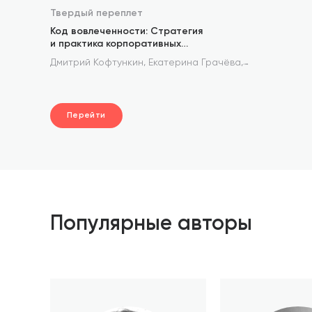
Твердый переплет
Код вовлеченности: Стратегия
и практика корпоративных
коммуникаций, где в центре — человек
,
,
Дмитрий Кофтункин
Екатерина Грачёва
Лариса Руда
Перейти
Популярные авторы