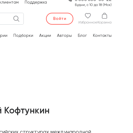
клиентам
Поддержка
Будни, с 10 до 18 (Мск)
Войти
Избранное
Корзина
рии
Подборки
Акции
Авторы
Блог
Контакты
й Кофтункин
ссийских структурах международной