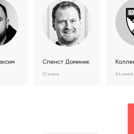
аксим
Спенст Доминик
Колле
автор
21 книга
64 книги