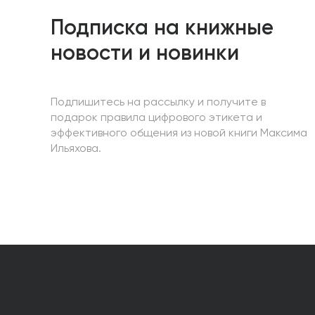
Подписка на книжные
новости и новинки
Подпишитесь на рассылку и получите в
подарок правила цифрового этикета и
эффективного общения из новой книги Максима
Ильяхова.