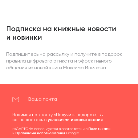
Подписка на книжные новости
и новинки
Подпишитесь на рассылку и получите в подарок
правила цифрового этикета и эффективного
общения из новой книги Максима Ильяхова.
Нажимая на кнопку «Получить подарок», вы
соглашаетесь с
условиями использования
.
reCAPTCHA используется в соответствии с
Политиками
и
Правилами использования
Google.