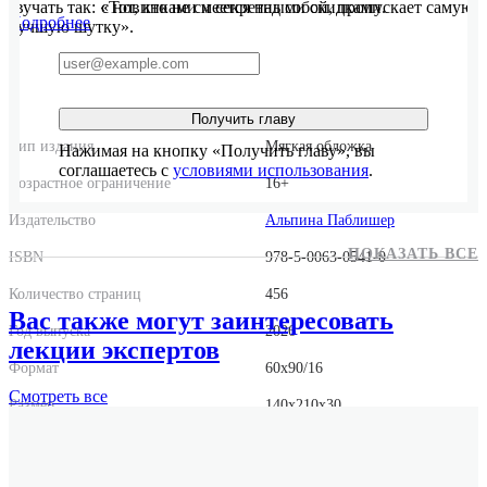
звучать так: «Тот, кто не смеется над собой, пропускает самую
с новинками и секретными скидками.
Подробнее
лучшую шутку».
Получить главу
Тип издания
Мягкая обложка
Нажимая на кнопку «Получить главу», вы
соглашаетесь с
условиями использования
.
Возрастное ограничение
16+
Издательство
Альпина Паблишер
ПОКАЗАТЬ ВСЕ
ISBN
978-5-0063-0541-0
Количество страниц
456
Вас также могут заинтересовать
Год выпуска
2026
лекции экспертов
Формат
60x90/16
Смотреть
все
Размер
140x210x30
Вес
554 г.
Переводчик
Михаил Королёв