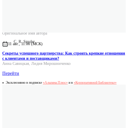
Оригинальное название
The Psychology of Hope: You Can Get Here from There
Оригинальное имя автора
C. R. Snyder
11 авг., 11:00 (МСК)
Секреты успешного партнерства: Как строить крепкие отношения
с клиентами и поставщиками?
Анна Савицкая
,
Лидия Мирошниченко
Перейти
Эксклюзивно в подписке
«Альпина.Плюс»
и в
«Корпоративной Библиотеке»