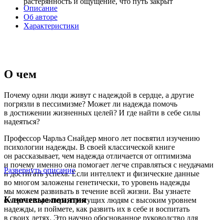
растерянность и ощущение, что путь закрыт
Описание
Об авторе
Характеристики
О чем
Почему одни люди живут с надеждой в сердце, а другие
погрязли в пессимизме? Может ли надежда помочь
в достижении жизненных целей? И где найти в себе силы
надеяться?
Профессор Чарльз Снайдер много лет посвятил изучению
психологии надежды. В своей классической книге
он рассказывает, чем надежда отличается от оптимизма
и почему именно она помогает легче справляться с неудачами
Развернуть описание
и достигать успеха. Если интеллект и физические данные
во многом заложены генетически, то уровень надежды
мы можем развивать в течение всей жизни. Вы узнаете
Ключевые понятия
о чертах характера, присущих людям с высоким уровнем
надежды, и поймете, как развить их в себе и воспитать
в своих детях. Это научно обоснованное руководство для