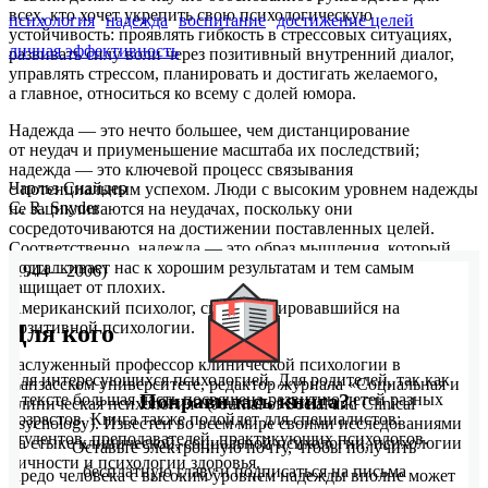
всех, кто хочет укрепить свою психологическую
психология
надежда
воспитание
достижение целей
устойчивость: проявлять гибкость в стрессовых ситуациях,
личная эффективность
развивать силу воли через позитивный внутренний диалог,
управлять стрессом, планировать и достигать желаемого,
а главное, относиться ко всему с долей юмора.
Надежда — это нечто большее, чем дистанцирование
от неудач и приуменьшение масштаба их последствий;
надежда — это ключевой процесс связывания
Чарльз Снайдер
с потенциальным успехом. Люди с высоким уровнем надежды
C. R. Snyder
не зацикливаются на неудачах, поскольку они
сосредоточиваются на достижении поставленных целей.
Соответственно, надежда — это образ мышления, который
подталкивает нас к хорошим результатам и тем самым
(1944—2006)
защищает от плохих.
Американский психолог, специализировавшийся на
позитивной психологии.
Для кого
Заслуженный профессор клинической психологии в
Для интересующихся психологией. Для родителей, так как
Канзасском университете, редактор журнала «Социальная и
Понравилась книга?
в тексте большая часть посвящена развитию детей разных
клиническая психология» (Journal of Social and Clinical
возрастов. Книга также подойдет для специалистов:
Psychology). Известен во всем мире своими исследованиями
студентов, преподавателей, практикующих психологов.
на стыке клинической, социальной психологии, психологии
Оставьте электронную почту, чтобы получить
личности и психологии здоровья.
бесплатную главу и подписаться на письма
Кредо человека с высоким уровнем надежды вполне может