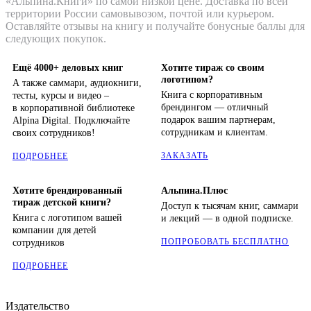
«Альпина.Книги» по самой низкой цене. Доставка по всей
территории России самовывозом, почтой или курьером.
Оставляйте отзывы на книгу и получайте бонусные баллы для
следующих покупок.
Ещё 4000+ деловых книг
Хотите тираж со своим
логотипом?
А также саммари, аудиокниги,
Книга с корпоративным
тесты, курсы и видео –
брендингом — отличный
в корпоративной библиотеке
подарок вашим партнерам,
Alpina Digital. Подключайте
сотрудникам и клиентам.
своих сотрудников!
ЗАКАЗАТЬ
ПОДРОБНЕЕ
Хотите брендированный
Альпина.Плюс
тираж детской книги?
Доступ к тысячам книг, саммари
Книга с логотипом вашей
и лекций — в одной подписке.
компании для детей
ПОПРОБОВАТЬ БЕСПЛАТНО
сотрудников
ПОДРОБНЕЕ
Издательство