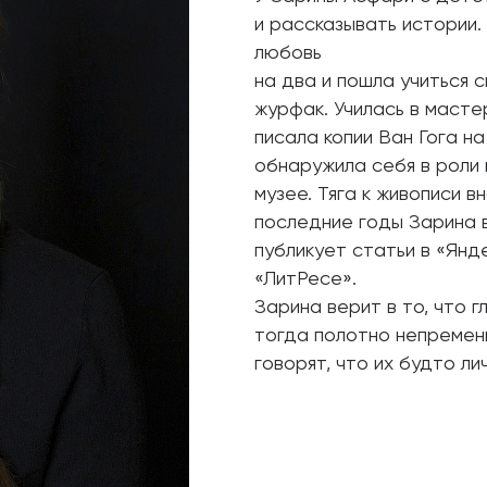
и рассказывать истории.
любовь
на два и пошла учиться 
журфак. Училась в маст
писала копии Ван Гога на
обнаружила себя в роли
музее. Тяга к живописи в
последние годы Зарина в
публикует статьи в «Янд
«ЛитРесе».
Зарина верит в то, что г
тогда полотно непременн
говорят, что их будто ли