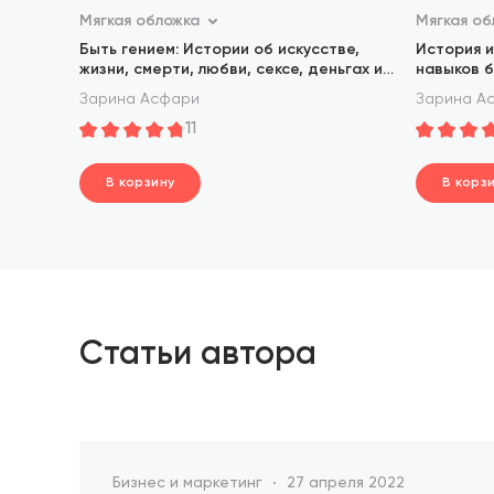
Мягкая обложка
Мягкая об
Быть гением: Истории об искусстве,
История и
жизни, смерти, любви, сексе, деньгах и
навыков б
безумии
Рафаэля, 
Зарина Асфари
Зарина А
великих х
11
В корзину
В корз
шт.
шт
В корзине
В корз
Статьи автора
Бизнес и маркетинг
27 апреля 2022