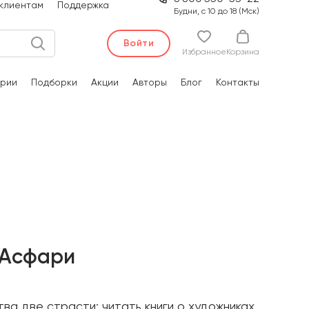
клиентам
Поддержка
Будни, с 10 до 18 (Мск)
Войти
Избранное
Корзина
рии
Подборки
Акции
Авторы
Блог
Контакты
 Асфари
ва две страсти: читать книги о художниках