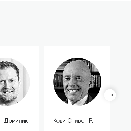
т Доминик
Кови Стивен Р.
С
Л