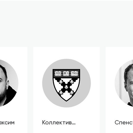
аксим
Коллектив
Спенс
авторов HBR