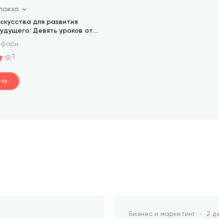
ложка
скусства для развития
удущего: Девять уроков от
Пикассо, Врубеля и других
сфари
удожников
1
ину
.
ине
Бизнес и маркетинг
2 д