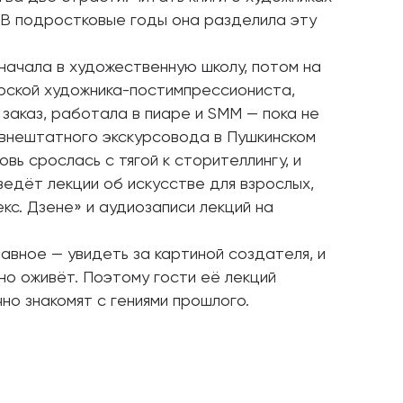
 В подростковые годы она разделила эту
сначала в художественную школу, потом на
ерской художника-постимпрессиониста,
 заказ, работала в пиаре и SMM — пока не
 внештатного экскурсовода в Пушкинском
новь срослась с тягой к сторителлингу, и
едёт лекции об искусстве для взрослых,
екс. Дзене» и аудиозаписи лекций на
лавное — увидеть за картиной создателя, и
о оживёт. Поэтому гости её лекций
чно знакомят с гениями прошлого.