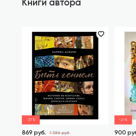
Книги автора
-37%
-21%
869 руб.
900 ру
1 386 руб.