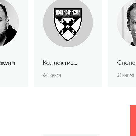
аксим
Коллектив
Спенс
авторов HBR
64 книги
21 книга