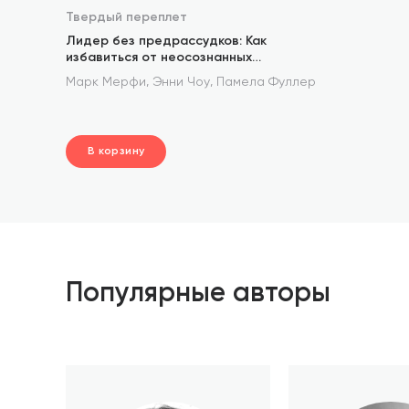
Твердый переплет
Лидер без предрассудков: Как
избавиться от неосознанных
предпочтений и стать эффективнее
,
,
Марк Мерфи
Энни Чоу
Памела Фуллер
В корзину
шт.
В корзине
Популярные авторы