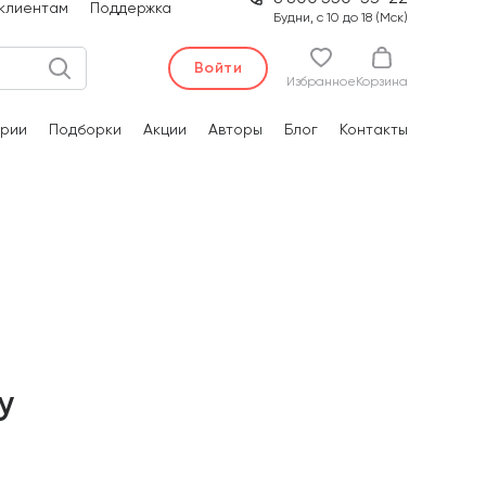
клиентам
Поддержка
Будни, с 10 до 18 (Мск)
Войти
Избранное
Корзина
рии
Подборки
Акции
Авторы
Блог
Контакты
у