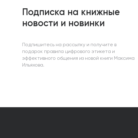
Подписка на книжные
новости и новинки
Подпишитесь на рассылку и получите в
подарок правила цифрового этикета и
эффективного общения из новой книги Максима
Ильяхова.