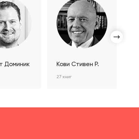
т Доминик
Кови Стивен Р.
С
Л
27 книг
3 к