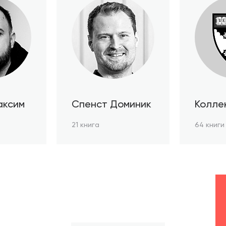
аксим
Спенст Доминик
Колле
автор
21 книга
64 книги