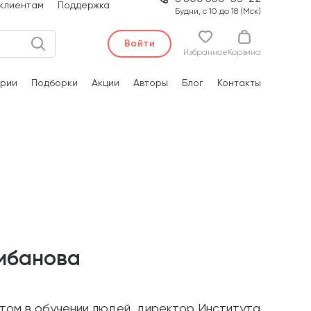
клиентам
Поддержка
Будни, с 10 до 18 (Мск)
Войти
Избранное
Корзина
рии
Подборки
Акции
Авторы
Блог
Контакты
рибанова
ытом в обучении людей, директор Института