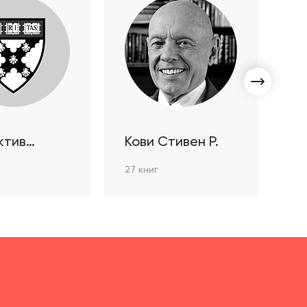
ктив
Кови Стивен Р.
С
ов HBR
Л
27 книг
3 к