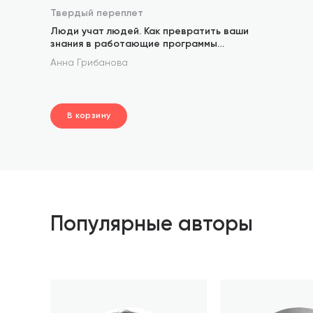
Твердый переплет
Люди учат людей. Как превратить ваши
знания в работающие программы
обучения, личный авторитет и ценность
Анна Грибанова
для бизнеса
В корзину
шт.
В корзине
Популярные авторы