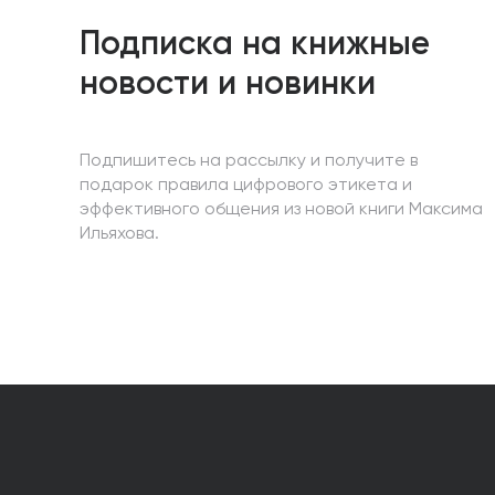
Подписка на книжные
новости и новинки
Подпишитесь на рассылку и получите в
подарок правила цифрового этикета и
эффективного общения из новой книги Максима
Ильяхова.