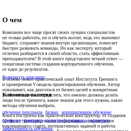
О чем
Компании все чаще просят своих лучших специалистов
не только работать, но и обучать коллег, ведь это экономит
бюджет, сохраняет знания внутри организации, помогает
быстрее развивать команды. Но как эксперту, который
отлично разбирается в своей области, стать эффективным
преподавателем? В этой книге представлен четкий ответ —
пошаговая система создания корпоративного обучения,
от идеи до результатов.
Развернуть описание
В основе лежит практический опыт Института Тренинга
и проверенная V-модель проектирования обучения. Автор
показывает, как двигаться от бизнес-целей к конкретным
Ключевые понятия
учебным задачам, определять, что именно должны делать
люди после тренинга, какие знания для этого нужны, какие
методы обучения выбрать.
обучение персонала
бизнес
корпоративное обучение
Книга построена как практический конструктор, от создания
обучение
тренинги
развитие персонала
экспертиза
брифа и структурирования информации до проведения
вовлекающего старта, интерактивных заданий и работы
эффективность обучения