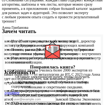
со сложными ситуациями. Каждая глава содержит конкретные
алгоритмы, шаблоны и чек-листы, которые можно сразу
применять, а в приложениях собран большой каталог заданий
для разных задач и аудиторий. Это позволит эксперту
с любым уровнем опыта создать и провести результативный
тренинг!
Анна Грибанова
Зачем читать
Научиться превращать свою экспертизу
Эксперт с 25-летним опытом в обучении людей, директор
в структурированное обучение;
Института Тренинга — одной из лидирующих компаний
Понять, как создавать среду обучения, где взрослые
тренингового рынка РФ. Создала в Институте Тренинга
люди готовы учиться и применять новое;
школу подготовки «функциональных тренеров»: внутренних
Научиться работать с сопротивлением и разрешать
экспертов, которые передают свои прикладные знания внутри
сложные ситуации.
и вовне компаний.
Понравилась книга?
На программах школы учились более 2000 экспертов из
Особенности
разных отраслей — от металлургии до ИТ. С 2023 года Анна
Оставьте электронную почту, чтобы получить
ведет исследования того, как компании работают с
бесплатную главу и подписаться на письма
Алгоритм постановки целей обучения и выбора
внутренними экспертами.
содержания;
с новинками и секретными скидками.
Приемы структурирования информации разных типов ;
Основа ее профессионализма — сильная академическая база:
Подробнее
Технология выстраивания цепочек заданий для
Санкт-Петербургский государственный университет,
обучения;
магистерские программы Стокгольмской Школы Экономики
Универсальная схема проведения интерактивных
и INSEAD и многолетняя практика. Ее стиль — инструменты,