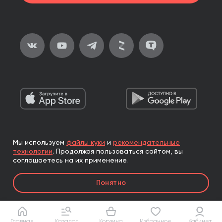
Мы используем
файлы куки
и
рекомендательные
2026, ООО «Альпина Паблишер»
технологии
.
Продолжая пользоваться сайтом, вы
Все права защищены
соглашаетесь на их применение.
Книги реализуются ООО «Альпина Паблишер»
Понятно
по договору комиссии с ООО «Альпина нон-фикшн»,
по договору комиссии с ООО «Альпина ПРО».
Главная
Каталог
Корзина
Избранное
Кабинет