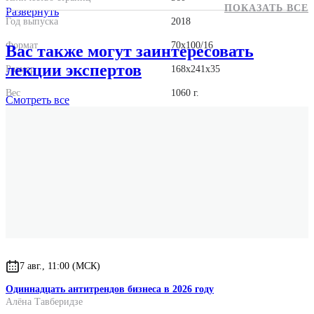
ПОКАЗАТЬ ВСЕ
Развернуть
Год выпуска
2018
Формат
70x100/16
Вас также могут заинтересовать
лекции экспертов
Размер
168x241x35
Вес
1060 г.
Смотреть
все
7 авг., 11:00 (МСК)
Одиннадцать антитрендов бизнеса в 2026 году
Алёна Тавберидзе