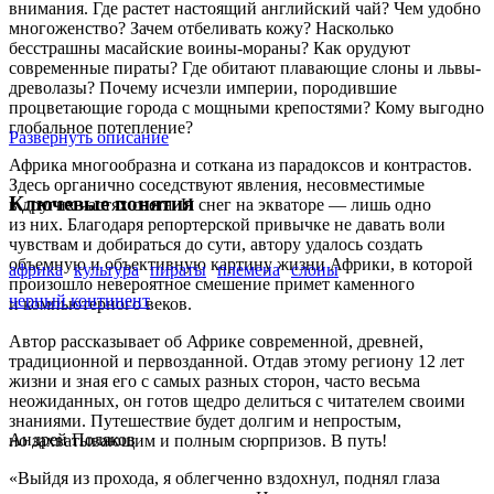
внимания. Где растет настоящий английский чай? Чем удобно
многоженство? Зачем отбеливать кожу? Насколько
бесстрашны масайские воины-мораны? Как орудуют
современные пираты? Где обитают плавающие слоны и львы-
древолазы? Почему исчезли империи, породившие
процветающие города с мощными крепостями? Кому выгодно
глобальное потепление?
Развернуть описание
Африка многообразна и соткана из парадоксов и контрастов.
Здесь органично соседствуют явления, несовместимые
Ключевые понятия
в других частях света. И снег на экваторе — лишь одно
из них. Благодаря репортерской привычке не давать воли
чувствам и добираться до сути, автору удалось создать
объемную и объективную картину жизни Африки, в которой
африка
культура
пираты
племена
слоны
произошло невероятное смешение примет каменного
черный континент
и компьютерного веков.
Автор рассказывает об Африке современной, древней,
традиционной и первозданной. Отдав этому региону 12 лет
жизни и зная его с самых разных сторон, часто весьма
неожиданных, он готов щедро делиться с читателем своими
знаниями. Путешествие будет долгим и непростым,
Андрей Поляков
но захватывающим и полным сюрпризов. В путь!
«Выйдя из прохода, я облегченно вздохнул, поднял глаза