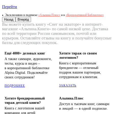
Перейти
Эксклюзивно в подписке
«Альпина.Плюс»
и в
«Корпоративной Библиотеке»
Назад
Вперёд
Вы можете купить книгу «Снег на экваторе» в интернет-
магазине «Альпина.Книги» по самой низкой цене. Доставка
по всей территории России самовывозом, почтой или
курьером. Оставляйте отзывы на книгу и получайте бонусные
баллы для следующих покупок.
Ещё 4000+ деловых книг
Хотите тираж со своим
логотипом?
А также саммари, аудиокниги,
Книга с корпоративным
тесты, курсы и видео –
брендингом — отличный
в корпоративной библиотеке
подарок вашим партнерам,
Alpina Digital. Подключайте
сотрудникам и клиентам.
своих сотрудников!
ЗАКАЗАТЬ
ПОДРОБНЕЕ
Хотите брендированный
Альпина.Плюс
тираж детской книги?
Доступ к тысячам книг, саммари
Книга с логотипом вашей
и лекций — в одной подписке.
компании для детей