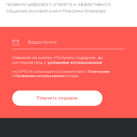
правила цифрового этикета и эффективного
общения из новой книги Максима Ильяхова.
Нажимая на кнопку «Получить подарок», вы
соглашаетесь с
условиями использования
.
reCAPTCHA используется в соответствии с
Политиками
и
Правилами использования
Google.
Получить подарок