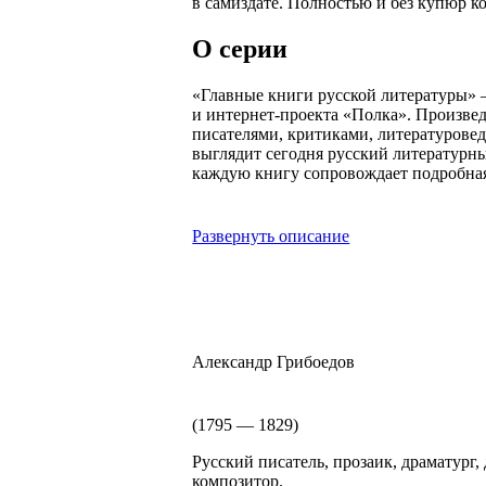
в самиздате. Полностью и без купюр ко
О серии
«Главные книги русской литературы» 
и интернет-проекта «Полка». Произве
писателями, критиками, литературовед
выглядит сегодня русский литературны
каждую книгу сопровождает подробная
Развернуть описание
Александр Грибоедов
(1795 — 1829)
Русский писатель, прозаик, драматург,
композитор.