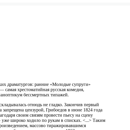
ских драматургов: ранние «Молодые супруги»
 — самая хрестоматийная русская комедия,
паноптикум бессмертных типажей.
складывалась отнюдь не гладко. Закончив первый
ла запрещена цензурой, Грибоедов в июне 1824 года
лагодаря своим связям провести пьесу на сцену
» уже широко ходило по рукам в списках. <...> Таким
 произведением, массово тиражировавшимся