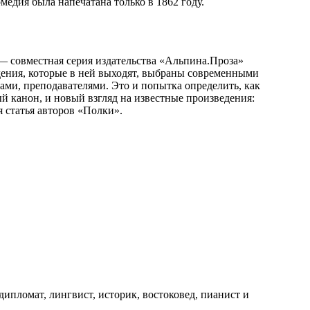
медия была напечатана только в 1862 году.
— совместная серия издательства «Альпина.Проза»
дения, которые в ней выходят, выбраны современными
ами, преподавателями. Это и попытка определить, как
й канон, и новый взгляд на известные произведения:
 статья авторов «Полки».
 дипломат, лингвист, историк, востоковед, пианист и