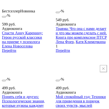
Бестселлер
Новинка
-%
-%
549 руб.
599 руб.
Аудиокнига
Аудиокнига
Травма: Что она с нами делает
Спасти Анну Каренину:
и что мы можем сделать с ней.
Герои русской классики
Книга про комплексное ПТСР
на приеме у психолога
Лена Фоер
,
Катя Климочкина
Елена Новоселова
1
Перейти
Перейти
-%
-%
499 руб.
499 руб.
Аудиокнига
Аудиокнига
Понять себя и других:
Мой спокойный год: Техники
Психологические знания,
для приведения в порядок
которые нужны каждому
своих чувств, мыслей