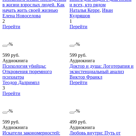
в жизни взрослых людей. Как
и всех, кто рядом
начать жить своей жизнью
Наталья Керре
,
Иван
Елена Новоселова
Кудряшов
2
1
Перейти
Перейти
-%
-%
599 руб.
599 руб.
Аудиокнига
Аудиокнига
Психология убийцы:
Доктор и душа: Логотерапия и
Откровения тюремного
экзистенциальный анализ
психиатра
Виктор Франкл
Теодор Далримпл
Перейти
3
Перейти
-%
-%
599 руб.
499 руб.
Аудиокнига
Аудиокнига
Искатели закономерностей:
Любовь внутри: Путь от