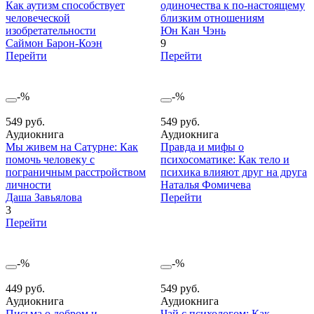
Как аутизм способствует
одиночества к по-настоящему
человеческой
близким отношениям
изобретательности
Юн Кан Чэнь
Саймон Барон-Коэн
9
Перейти
Перейти
-%
-%
549 руб.
549 руб.
Аудиокнига
Аудиокнига
Мы живем на Сатурне: Как
Правда и мифы о
помочь человеку с
психосоматике: Как тело и
пограничным расстройством
психика влияют друг на друга
личности
Наталья Фомичева
Даша Завьялова
Перейти
3
Перейти
-%
-%
449 руб.
549 руб.
Аудиокнига
Аудиокнига
Письма о добром и
Чай с психологом: Как