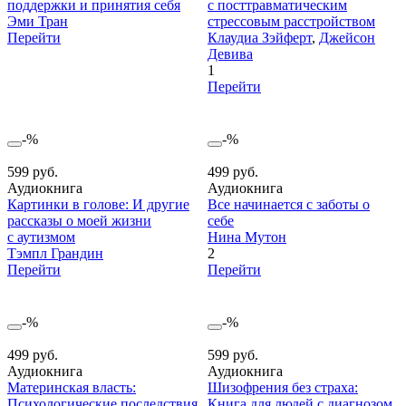
поддержки и принятия себя
с посттравматическим
Эми Тран
стрессовым расстройством
Перейти
Клаудиа Зэйферт
,
Джейсон
Девива
1
Перейти
-%
-%
599 руб.
499 руб.
Аудиокнига
Аудиокнига
Картинки в голове: И другие
Все начинается с заботы о
рассказы о моей жизни
себе
с аутизмом
Нина Мутон
Тэмпл Грандин
2
Перейти
Перейти
-%
-%
499 руб.
599 руб.
Аудиокнига
Аудиокнига
Материнская власть:
Шизофрения без страха:
Психологические последствия
Книга для людей с диагнозом