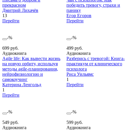
прекрасном
победить тревогу, страхи и
Дмитрий Лихачёв
панику
13
Егор Егоров
Перейти
Перейти
-%
-%
699 руб.
499 руб.
Аудиокнига
Аудиокнига
Agile life: Как вывести жизнь
Разберись с тревогой: Книга-
на новую орбиту, используя
практикум от клинического
методы agile-планирования,
психолога
нейрофизиологию и
Риса Уильямс
самокоучинг
1
Катерина Ленгольд
Перейти
1
Перейти
-%
-%
549 руб.
599 руб.
Аудиокнига
Аудиокнига