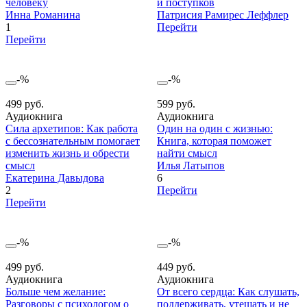
человеку
и поступков
Инна Романина
Патрисия Рамирес Леффлер
1
Перейти
Перейти
-%
-%
499 руб.
599 руб.
Аудиокнига
Аудиокнига
Сила архетипов: Как работа
Один на один с жизнью:
с бессознательным помогает
Книга, которая поможет
изменить жизнь и обрести
найти смысл
смысл
Илья Латыпов
Екатерина Давыдова
6
2
Перейти
Перейти
-%
-%
499 руб.
449 руб.
Аудиокнига
Аудиокнига
Больше чем желание:
От всего сердца: Как слушать,
Разговоры с психологом о
поддерживать, утешать и не