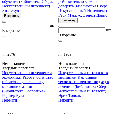
обучения (Библиотека Сбера:
действительно можно
Искусственный интеллект)
доверять (Библиотека Сбера:
Ян Лекун
Искусственный Интеллект)
Гэри Маркус
,
Эрнест Дэвис
В корзину
В корзину
шт.
шт.
В корзине
В корзине
-28%
-19%
Нет в наличии
Нет в наличии
Твердый переплет
Твердый переплет
Искусственный интеллект и
Искусственный интеллект в
экономика: Работа, богатство
медицине: Как умные
и благополучие в эпоху
технологии меняют подход к
мыслящих машин
лечению (Библиотека Сбера:
(Библиотека Сбербанка)
Искусственный интеллект)
Роджер Бутл
Эрик Тополь
Перейти
Перейти