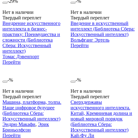
-29%
-%
Нет в наличии
Нет в наличии
Твердый переплет
Твердый переплет
Внедрение искусственного
Введение в искусственный
интеллекта в бизнес-
интеллект (Библиотека Сбера:
практику: Преимущества и
Искусственный интеллект)
сложности (Библиотека
Вольфганг Эртель
Сбера: Искусственный
Перейти
интеллект)
Томас Дэвенпорт
Перейти
-%
-%
Нет в наличии
Нет в наличии
Твердый переплет
Твердый переплет
Машина, платформа, толпа.
Сверхдержавы
Наше цифровое будущее
искусственного интеллекта.
(Библиотека Сбера:
Китай, Кремниевая долина и
Искусственный интеллект)
новый мировой порядок
Эндрю Макафи
,
Эрик
(Библиотека Сбера:
Бриньолфсон
Искусственный интеллект)
Перейти
Кай-Фу Ли