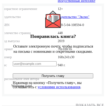
Искусственный интеллект
Возрастное ограничение
12+
Издательство
Издательство "Эксмо"
ISBN
978-5-04-108594-0
Количество страниц
448
Понравилась книга?
Год выпуска
2019
Оставьте электронную почту, чтобы подписаться
Формат
70x100/16
на письма с новинками и секретными скидками.
Размер
168x241x30
Вес
940 г.
Получить главу
Оригинальное имя автора
Нажимая на кнопку «Получить главу», вы
Wolfgang Ertel
соглашаетесь с
условиями использования
.
ПОКАЗАТЬ ВСЕ