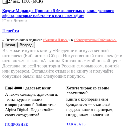
27 авг., 11:00 (МСК)
Кодекс Миранды Пристли: 5 безжалостных правил делового
образа, которые работают в реальном офисе
Юлия Литвин
Перейти
Эксклюзивно в подписке
«Альпина.Плюс»
и в
«Корпоративной Библиотеке»
Назад
Вперёд
Вы можете купить книгу «Введение в искусственный
интеллект (Библиотека Сбера: Искусственный интеллект)» в
интернет-магазине «Альпина.Книги» по самой низкой цене.
Доставка по всей территории России самовывозом, почтой
или курьером. Оставляйте отзывы на книгу и получайте
бонусные баллы для следующих покупок.
Ещё 4000+ деловых книг
Хотите тираж со своим
логотипом?
А также саммари, аудиокниги,
Книга с корпоративным
тесты, курсы и видео –
брендингом — отличный
в корпоративной библиотеке
подарок вашим партнерам,
Alpina Digital. Подключайте
сотрудникам и клиентам.
своих сотрудников!
ЗАКАЗАТЬ
ПОДРОБНЕЕ