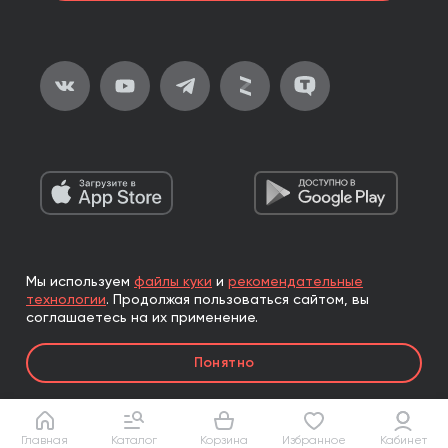
Мы используем
файлы куки
и
рекомендательные
2026, ООО «Альпина Паблишер»
технологии
.
Продолжая пользоваться сайтом, вы
Все права защищены
соглашаетесь на их применение.
Книги реализуются ООО «Альпина Паблишер»
Понятно
по договору комиссии с ООО «Альпина нон-фикшн»,
по договору комиссии с ООО «Альпина ПРО».
Главная
Каталог
Корзина
Избранное
Кабинет