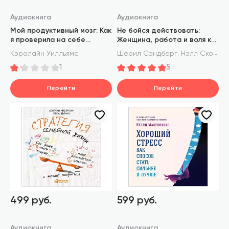
Аудиокнига
Аудиокнига
Мой продуктивный мозг: Как
Не бойся действовать:
я проверила на себе
Женщина, работа и воля к
лучшие методики
лидерству
,
Кэролайн Уилльямс
Шерил Сэндберг
Нэлл Сковелл
саморазвития и что из
1
5
этого вышло
Перейти
Перейти
499 руб.
599 руб.
Аудиокнига
Аудиокнига