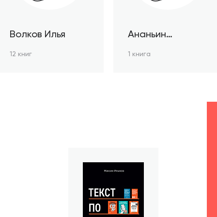
Волков Илья
Ананьин
Станислав
12 книг
1 книга