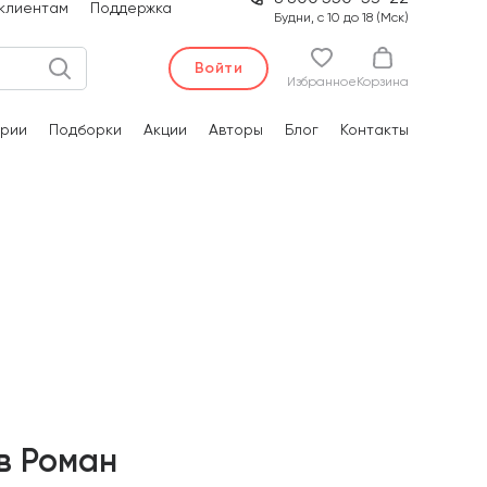
клиентам
Поддержка
Будни, с 10 до 18 (Мск)
Войти
Избранное
Корзина
рии
Подборки
Акции
Авторы
Блог
Контакты
в Роман