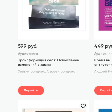
599 руб.
449 ру
Аудиокнига
Аудиокни
Трансформация себя: Осмысление
Время вы
изменений в жизни
антиутоп
,
Уильям Бриджес
Сьюзен Бриджес
Андрей Р
Перейти
Перей