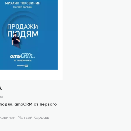
.
га
людям. amoCRM от первого
,
ковинин
Матвей Кардаш