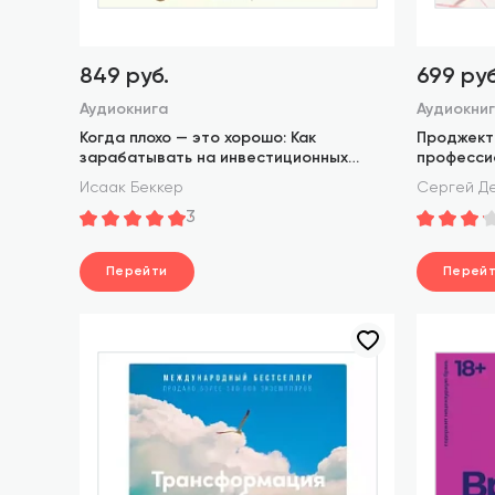
849 руб.
699 руб
Аудиокнига
Аудиокни
Когда плохо — это хорошо: Как
Проджект
зарабатывать на инвестиционных
професси
идеях
Исаак Беккер
Сергей Д
3
Перейти
Перей