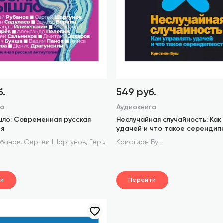
б.
549 руб.
га
Аудиокнига
шло: Современная русская
Неслучайная случайность: Как
ия
удачей и что такое серендип
,
,
,
,
убанов
Сергей Шаргунов
Герман Садулаев
Кристиан Буш
Эдуард Веркин
Але
ти
Перейти