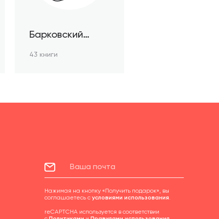
Барковский
Стефан
43 книги
Нажимая на кнопку «Получить подарок», вы
соглашаетесь с
условиями использования
.
reCAPTCHA используется в соответствии