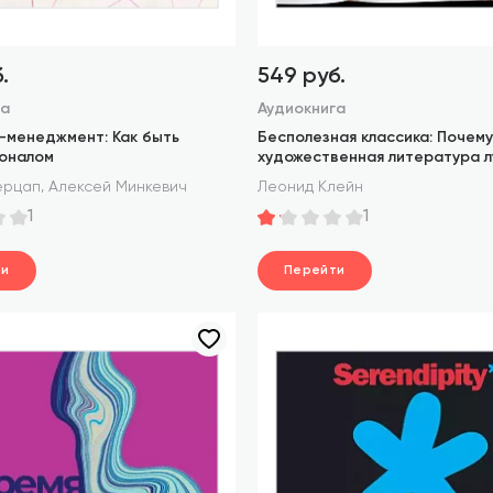
.
549 руб.
га
Аудиокнига
-менеджмент: Как быть
Бесполезная классика: Почему
оналом
художественная литература 
учебников по управлению
,
ерцап
Алексей Минкевич
Леонид Клейн
1
1
ти
Перейти