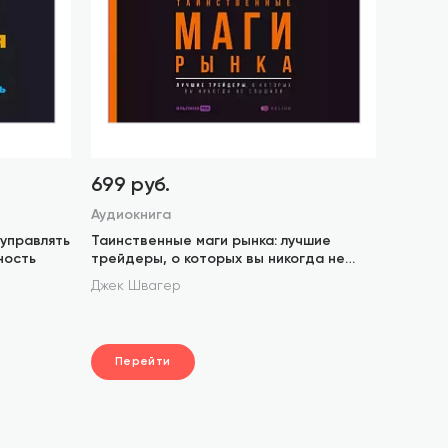
699 руб.
Аудиокнига
 управлять
Таинственные маги рынка: лучшие
ность
трейдеры, о которых вы никогда не
слышали
,
,
,
ксандр Иличевский
Джек Швагер
Александр Снегирёв
Александр Пелевин
Ал
Перейти