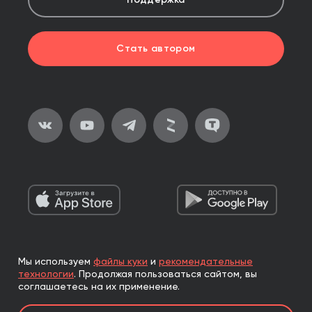
Поддержка
Стать автором
Мы используем
файлы куки
и
рекомендательные
2026, ООО «Альпина Паблишер»
технологии
.
Продолжая пользоваться сайтом, вы
Все права защищены
соглашаетесь на их применение.
Книги реализуются ООО «Альпина Паблишер»