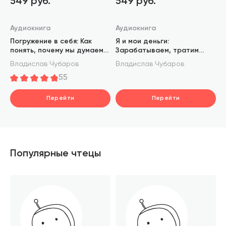
549 руб.
549 руб.
Аудиокнига
Аудиокнига
Погружение в себя: Как
Я и мои деньги:
понять, почему мы думаем
Зарабатываем, тратим
одно, чувствуем другое, а
и сберегаем осознанно.
Владислав Чубаров
Владислав Чубаров
поступаем как всегда
Психологический практикум
55
Перейти
Перейти
Популярные чтецы