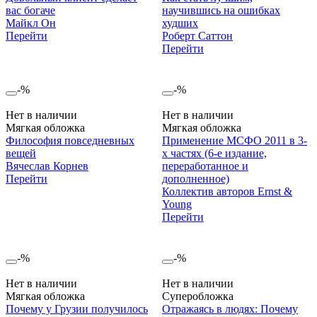
вас богаче
научившись на ошибках
Майкл Он
худших
Перейти
Роберт Саттон
Перейти
-%
-%
Нет в наличии
Нет в наличии
Мягкая обложка
Мягкая обложка
Философия повседневных
Применение МСФО 2011 в 3-
вещей
х частях (6-е издание,
Вячеслав Корнев
переработанное и
Перейти
дополненное)
Коллектив авторов Ernst &
Young
Перейти
-%
-%
Нет в наличии
Нет в наличии
Мягкая обложка
Суперобложка
Почему у Грузии получилось
Отражаясь в людях: Почему