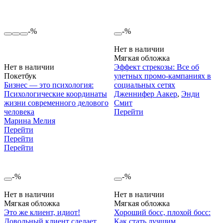
-%
-%
Нет в наличии
Мягкая обложка
Нет в наличии
Эффект стрекозы: Все об
Покетбук
улетных промо-кампаниях в
Бизнес — это психология:
социальных сетях
Психологические координаты
Дженнифер Аакер
,
Энди
жизни современного делового
Смит
человека
Перейти
Марина Мелия
Перейти
Перейти
Перейти
-%
-%
Нет в наличии
Нет в наличии
Мягкая обложка
Мягкая обложка
Это же клиент, идиот!
Хороший босс, плохой босс:
Довольный клиент сделает
Как стать лучшим,