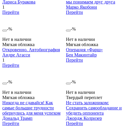
Лариса Буракова
мы понимаем друг друга
1
Марко Якобони
Перейти
Перейти
-%
-%
Нет в наличии
Нет в наличии
Мягкая обложка
Мягкая обложка
Откровенно. Автобиография
Операция «Фарш»
Андре Агасси
Бен Макинтайр
1
Перейти
Перейти
-%
-%
Нет в наличии
Нет в наличии
Мягкая обложка
Твердый переплет
Никогда не сдавайся! Как
Не стать заложником:
самые большие трудности
Сохранить самообладание и
обернулись для меня успехом
убедить оппонента
Дональд Трамп
Джордж Колризер
Перейти
Перейти