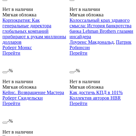
Нет в наличии
Нет в наличии
Мягкая обложка
Мягкая обложка
Корпократия: Как
Колоссальный крах здравого
генеральные директора
смысла: История банкротства
глобальных компаний
банка Lehman Brothers глазами
прибирают к рукам миллионы
инсайдера
долларов
Лоуренс Макдональд
,
Патрик
Роберт Монкс
Робинсон
Перейти
Перейти
-%
-%
Нет в наличии
Нет в наличии
Мягкая обложка
Мягкая обложка
Кейнс. Возвращение Мастера
Как достичь КПД в 101%
Роберт Скидельски
Коллектив авторов HBR
Перейти
Перейти
-%
Нет в наличии