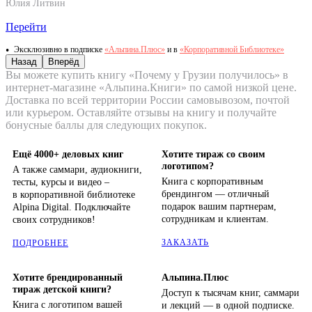
Юлия Литвин
Перейти
Эксклюзивно в подписке
«Альпина.Плюс»
и в
«Корпоративной Библиотеке»
Назад
Вперёд
Вы можете купить книгу «Почему у Грузии получилось» в
интернет-магазине «Альпина.Книги» по самой низкой цене.
Доставка по всей территории России самовывозом, почтой
или курьером. Оставляйте отзывы на книгу и получайте
бонусные баллы для следующих покупок.
Ещё 4000+ деловых книг
Хотите тираж со своим
логотипом?
А также саммари, аудиокниги,
Книга с корпоративным
тесты, курсы и видео –
брендингом — отличный
в корпоративной библиотеке
подарок вашим партнерам,
Alpina Digital. Подключайте
сотрудникам и клиентам.
своих сотрудников!
ЗАКАЗАТЬ
ПОДРОБНЕЕ
Хотите брендированный
Альпина.Плюс
тираж детской книги?
Доступ к тысячам книг, саммари
Книга с логотипом вашей
и лекций — в одной подписке.