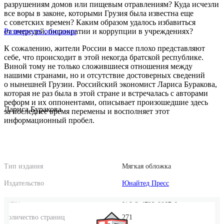
разрушениям домов или пищевым отравлениям? Куда исчезли
все воры в законе, которыми Грузия была известна еще
с советских времен? Каким образом удалось избавиться
от очередей, бюрократии и коррупции в учреждениях?
Развернуть описание
К сожалению, жители России в массе плохо представляют
себе, что происходит в этой некогда братской республике.
Виной тому не только сложившиеся отношения между
нашими странами, но и отсутствие достоверных сведений
о нынешней Грузии. Российский экономист Лариса Буракова,
которая не раз была в этой стране и встречалась с авторами
реформ и их оппонентами, описывает произошедшие здесь
Лариса Буракова
за последнее время перемены и восполняет этот
информационный пробел.
Тип издания
Мягкая обложка
Издательство
Юнайтед Пресс
ISBN
978-5-4295-0012-6
Количество страниц
271