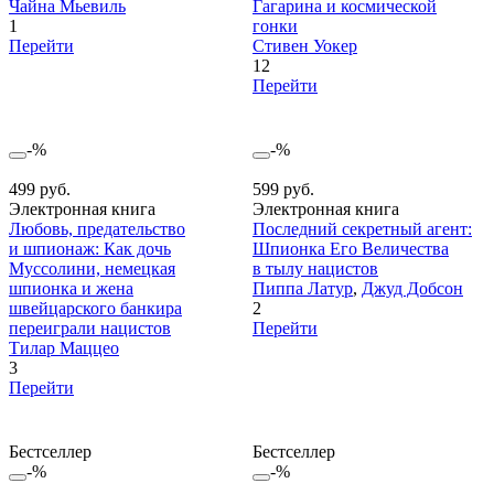
Чайна Мьевиль
Гагарина и космической
1
гонки
Перейти
Стивен Уокер
12
Перейти
-%
-%
499 руб.
599 руб.
Электронная книга
Электронная книга
Любовь, предательство
Последний секретный агент:
и шпионаж: Как дочь
Шпионка Его Величества
Муссолини, немецкая
в тылу нацистов
шпионка и жена
Пиппа Латур
,
Джуд Добсон
швейцарского банкира
2
переиграли нацистов
Перейти
Тилар Маццео
3
Перейти
Бестселлер
Бестселлер
-%
-%