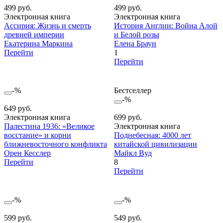
499 руб.
499 руб.
Электронная книга
Электронная книга
Ассирия: Жизнь и смерть
История Англии: Война Алой
древней империи
и Белой розы
Екатерина Маркина
Елена Браун
Перейти
1
Перейти
-%
Бестселлер
-%
649 руб.
Электронная книга
699 руб.
Палестина 1936: «Великое
Электронная книга
восстание» и корни
Поднебесная: 4000 лет
ближневосточного конфликта
китайской цивилизации
Орен Кесслер
Майкл Вуд
Перейти
8
Перейти
-%
-%
599 руб.
549 руб.