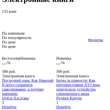
135 книг
По новинкам
По популярности
Фильтры
По цене
По цене
Бестселлер
Новинка
Новинка
-%
-%
599 руб.
599 руб.
Электронная книга
Электронная книга
Последний царь: Как Николай
Битва за пряности: Как
II хотел сохранить
противостояние XVI века
самодержавие, а потерял
определило устройство
империю
современного мира
Цуёси Хасэгава
Роджер Кроули
3
1
Перейти
Перейти