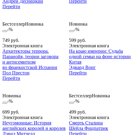
Андрей Десницкий
Перейти
Перейти
Бестселлер
Новинка
Новинка
-%
-%
749 руб.
599 руб.
Электронная книга
Электронная книга
Архитекторы террора.
На краю империи: Судьба
Паранойя, теории заговора
одной семьи на фоне истории
и антисемитизм
Китая
во франкистской Испании
Эдвард Вонг
Пол Престон
Перейти
Перейти
Новинка
Бестселлер
Новинка
-%
-%
699 руб.
499 руб.
Электронная книга
Электронная книга
Неугомонные: История
Смерть Сталина
английских королей и королев
Шейла Фицпатрик
Дэвид Митчелл
Перейти