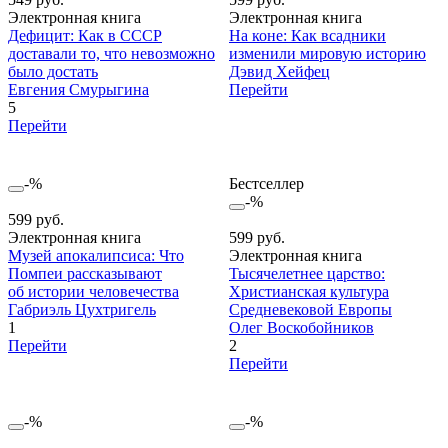
Электронная книга
Электронная книга
Дефицит: Как в СССР
На коне: Как всадники
доставали то, что невозможно
изменили мировую историю
было достать
Дэвид Хейфец
Евгения Смурыгина
Перейти
5
Перейти
-%
Бестселлер
-%
599 руб.
Электронная книга
599 руб.
Музей апокалипсиса: Что
Электронная книга
Помпеи рассказывают
Тысячелетнее царство:
об истории человечества
Христианская культура
Габриэль Цухтригель
Средневековой Европы
1
Олег Воскобойников
Перейти
2
Перейти
-%
-%