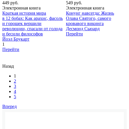
449 руб.
549 руб.
Электронная книга
Электронная книга
Краткая история мира
Конунг навсегда: Жизнь
в 12 бобах: Как арахис, фасоль
Олава Святого, самого
и горошек вершили
кровавого викинга
революции, спасали от голода
Десмонд Сьюард
и бесили философов
Перейти
Йоэл Брукарт
1
Перейти
Назад
1
2
3
4
5
Вперед