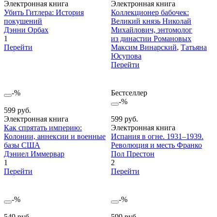
Электронная книга
Электронная книга
Убить Гитлера: История
Коллекционер бабочек:
покушений
Великий князь Николай
Дэнни Орбах
Михайлович, энтомолог
1
из династии Романовых
Перейти
Максим Винарский
,
Татьяна
Юсупова
Перейти
-%
Бестселлер
-%
599 руб.
Электронная книга
599 руб.
Как спрятать империю:
Электронная книга
Колонии, аннексии и военные
Испания в огне. 1931–1939.
базы США
Революция и месть Франко
Дэниел Иммервар
Пол Престон
1
2
Перейти
Перейти
-%
-%
549 руб.
599 руб.