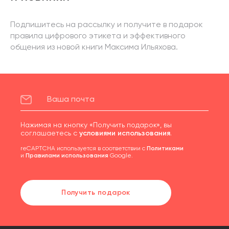
Подпишитесь на рассылку и получите в подарок
правила цифрового этикета и эффективного
общения из новой книги Максима Ильяхова.
Нажимая на кнопку «Получить подарок», вы
соглашаетесь с
условиями использования
.
reCAPTCHA используется в соответствии с
Политиками
и
Правилами использования
Google.
Получить подарок