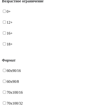
Возрастное ограничение
0+
12+
16+
18+
Формат
60x90/16
60x90/8
70x100/16
70x100/32