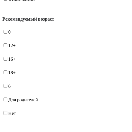
Рекомендуемый возраст
0+
12+
16+
18+
6+
Для родителей
Нет