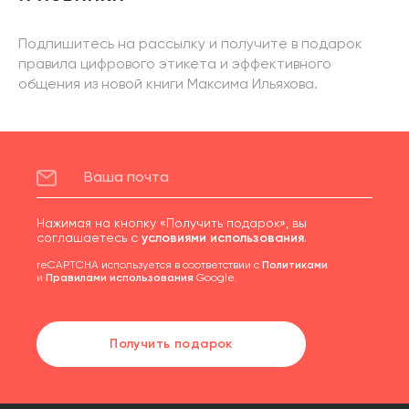
Подпишитесь на рассылку и получите в подарок
правила цифрового этикета и эффективного
общения из новой книги Максима Ильяхова.
Нажимая на кнопку «Получить подарок», вы
соглашаетесь с
условиями использования
.
reCAPTCHA используется в соответствии с
Политиками
и
Правилами использования
Google.
Получить подарок