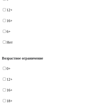
12+
16+
6+
Нет
Возрастное ограничение
0+
12+
16+
18+