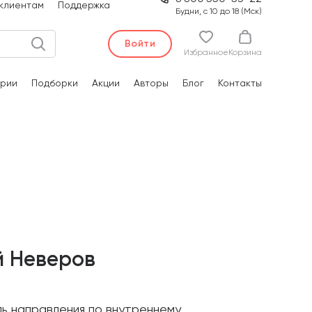
клиентам
Поддержка
Будни, с 10 до 18 (Мск)
Войти
Избранное
Корзина
рии
Подборки
Акции
Авторы
Блог
Контакты
й Неверов
ь направления по внутреннему