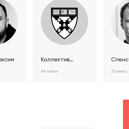
аксим
Коллектив
Спенс
авторов HBR
64 книги
21 книга