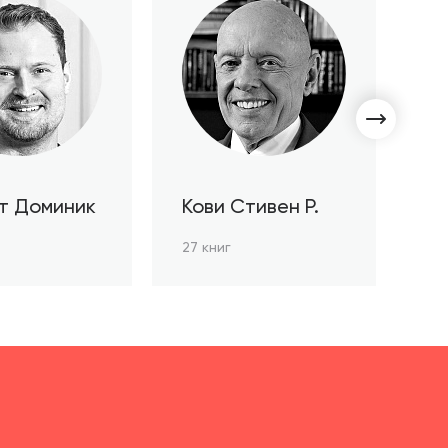
т Доминик
Кови Стивен Р.
С
Л
27 книг
3 к