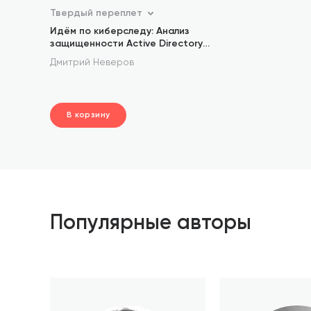
Твердый переплет
Идём по киберследу: Анализ
защищенности Active Directory
c помощью утилиты BloodHound
Дмитрий Неверов
В корзину
шт.
В корзине
Популярные авторы