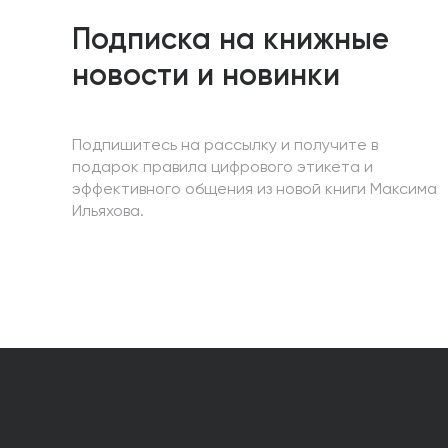
Подписка на книжные
новости и новинки
Подпишитесь на рассылку и получите в
подарок правила цифрового этикета и
эффективного общения из новой книги Максима
Ильяхова.