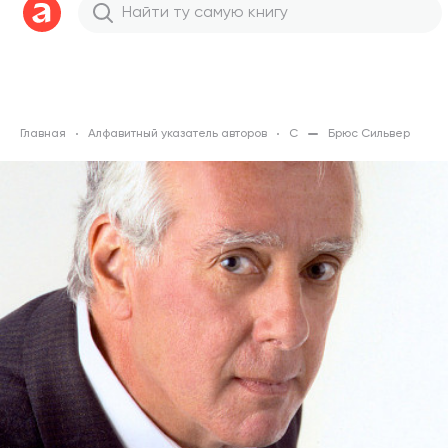
Главная
Алфавитный указатель авторов
С
Брюс Сильвер