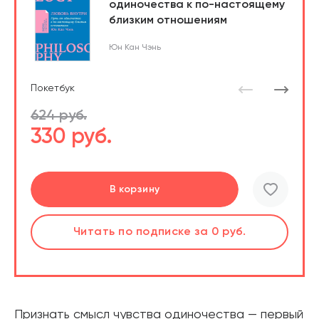
одиночества к по-настоящему
близким отношениям
Юн Кан Чэнь
Покетбук
624 руб.
330 руб.
Подробнее
Перейти
Перейти
В корзину
шт.
Слушать
Читать
Читать
по подписке
по подписке
по подписке
за 0 руб.
за 0 руб.
за 0 руб.
Читать
по подписке
В корзине
за 0 руб.
Признать смысл чувства одиночества — первый