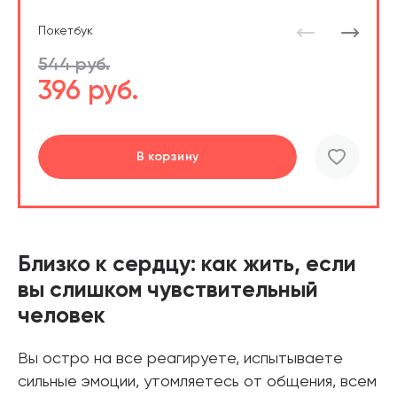
Покетбук
544 руб.
396 руб.
Подробнее
Перейти
Перейти
В корзину
шт.
В корзине
Близко к сердцу: как жить, если
вы слишком чувствительный
человек
Вы остро на все реагируете, испытываете
сильные эмоции, утомляетесь от общения, всем