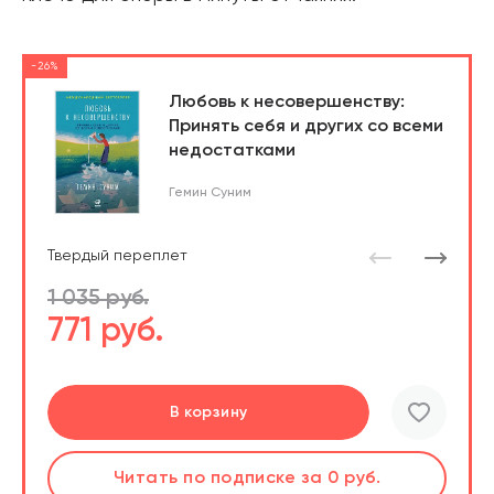
-26%
Любовь к несовершенству:
Принять себя и других со всеми
недостатками
Гемин Суним
Твердый переплет
1 035 руб.
771 руб.
Перейти
Перейти
В корзину
шт.
Слушать
Читать
по подписке
по подписке
за 0 руб.
за 0 руб.
Читать
по подписке
В корзине
за 0 руб.