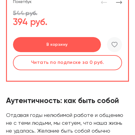
Покетбук
544 руб.
394 руб.
Подробнее
Перейти
Перейти
В корзину
шт.
Слушать
Читать
Читать
по подписке
по подписке
по подписке
за 0 руб.
за 0 руб.
за 0 руб.
Читать
по подписке
В корзине
за 0 руб.
Аутентичность: как быть собой
Отдавая годы нелюбимой работе и общению
не с теми людьми, мы сетуем, что наша жизнь
не удалась. Желание быть собой обычно