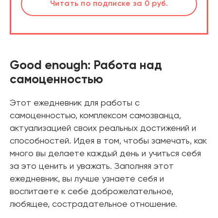
Слушать
Читать
по подписке
по подписке
за 0 руб.
за 0 руб.
Читать
по подписке
В корзине
за 0 руб.
Good enough: Работа над
самоценностью
Этот ежедневник для работы с
самоценностью, комплексом самозванца,
актуализацией своих реальных достижений и
способностей. Идея в том, чтобы замечать, как
много вы делаете каждый день и учиться себя
за это ценить и уважать. Заполняя этот
ежедневник, вы лучше узнаете себя и
воспитаете к себе доброжелательное,
любящее, сострадательное отношение.