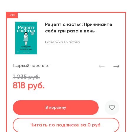
-21%
Рецепт счастья: Принимайте
себя три раза в день
Екатерина Сигитова
Твердый переплет
1 035 руб.
818 руб.
Перейти
Перейти
В корзину
шт.
Слушать
Читать
по подписке
по подписке
за 0 руб.
за 0 руб.
Читать
по подписке
В корзине
за 0 руб.