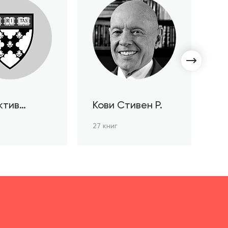
ктив
Кови Стивен Р.
С
ов HBR
Л
27 книг
3 к