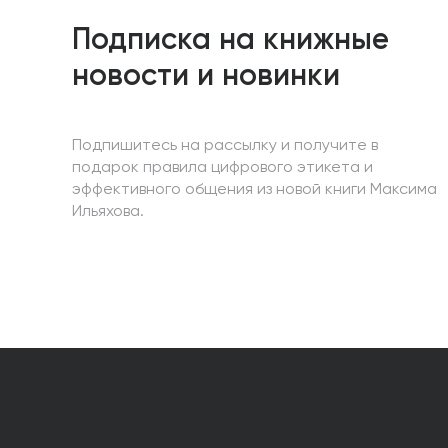
Подписка на книжные
новости и новинки
Подпишитесь на рассылку и получите в
подарок правила цифрового этикета и
эффективного общения из новой книги Максима
Ильяхова.