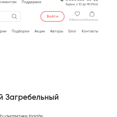
клиентам
Поддержка
Будни, с 10 до 18 (Мск)
Войти
Избранное
Корзина
рии
Подборки
Акции
Авторы
Блог
Контакты
й Загребельный
-аналитики Ingate.