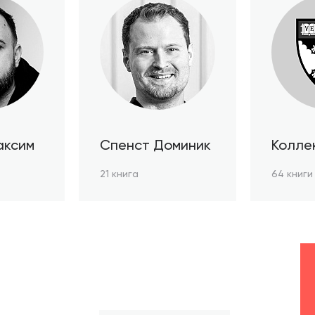
аксим
Спенст Доминик
Колле
автор
21 книга
64 книги