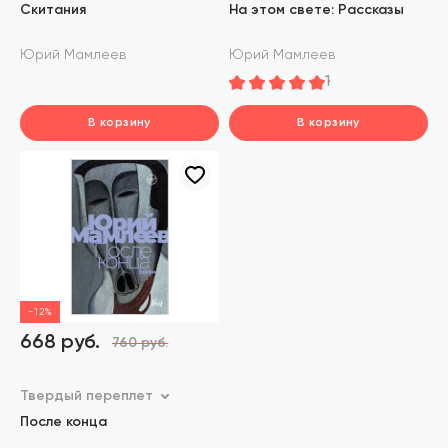
Скитания
На этом свете: Рассказы
Юрий Мамлеев
Юрий Мамлеев
1
В корзину
В корзину
В корзину
шт.
шт.
шт.
В корзине
В корзине
В корзине
-12%
668 руб.
760 руб.
Твердый переплет
После конца