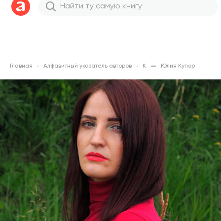
Главная
Алфавитный указатель авторов
К
Юлия Купор