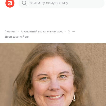
Главная
Алфавитный указатель авторов
Y
Дори Джонс Йенг