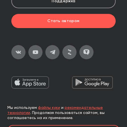
Поддержка
Стать автором
Мы используем
файлы куки
и
рекомендательные
2026, ООО «Альпина Паблишер»
технологии
.
Продолжая пользоваться сайтом, вы
Все права защищены
соглашаетесь на их применение.