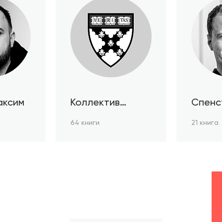
аксим
Коллектив
Спенс
авторов HBR
64 книги
21 книга