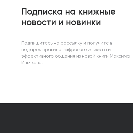
Подписка на книжные
новости и новинки
Подпишитесь на рассылку и получите в
подарок правила цифрового этикета и
эффективного общения из новой книги Максима
Ильяхова.