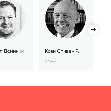
т Доминик
Кови Стивен Р.
С
Л
27 книг
3 к