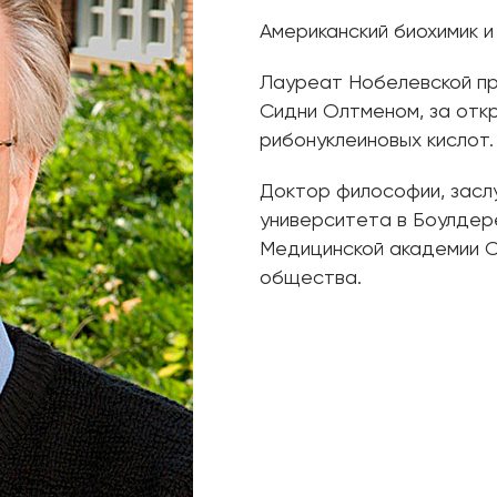
Американский биохимик и
Лауреат Нобелевской пре
Сидни Олтменом, за отк
рибонуклеиновых кислот.
Доктор философии, зас
университета в Боулдере
Медицинской академии С
общества.