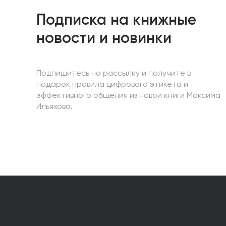
Подписка на книжные
новости и новинки
Подпишитесь на рассылку и получите в
подарок правила цифрового этикета и
эффективного общения из новой книги Максима
Ильяхова.