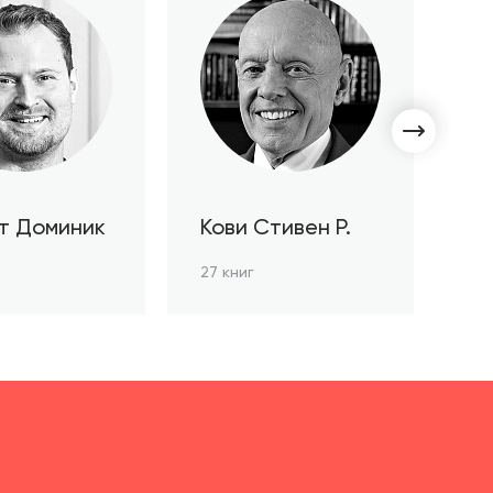
т Доминик
Кови Стивен Р.
С
Л
27 книг
3 к