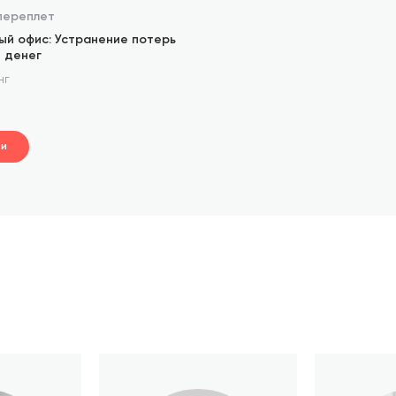
переплет
ый офис: Устранение потерь
 денег
нг
ти