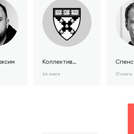
аксим
Коллектив
Спенс
авторов HBR
64 книги
21 книга