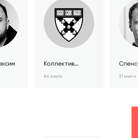
аксим
Коллектив
Спенс
авторов HBR
64 книги
21 книга