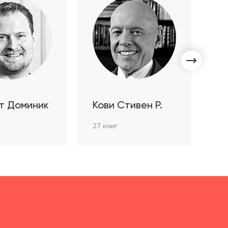
т Доминик
Кови Стивен Р.
С
Л
27 книг
3 к