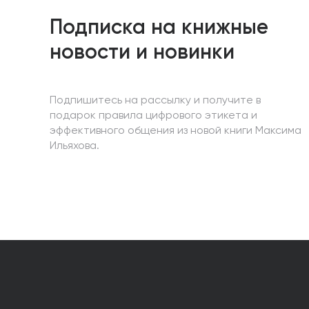
Подписка на книжные
новости и новинки
Подпишитесь на рассылку и получите в
подарок правила цифрового этикета и
эффективного общения из новой книги Максима
Ильяхова.