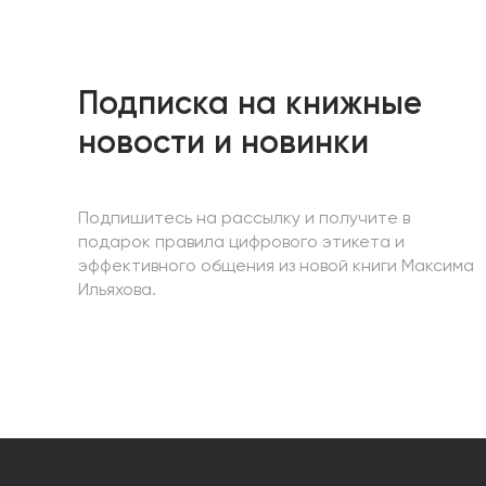
Подписка на книжные
новости и новинки
Подпишитесь на рассылку и получите в
подарок правила цифрового этикета и
эффективного общения из новой книги Максима
Ильяхова.