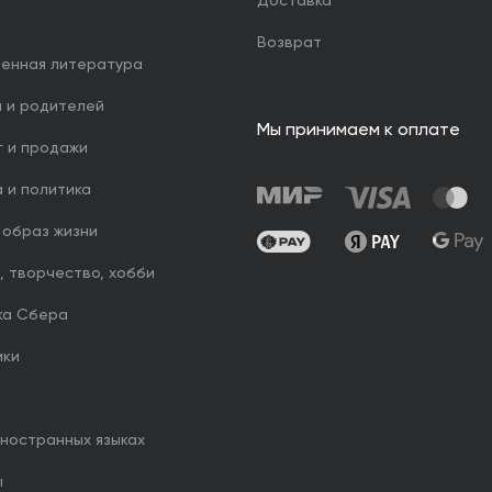
Доставка
Возврат
венная литература
й и родителей
Мы принимаем к оплате
г и продажи
 и политика
 образ жизни
, творчество, хобби
ка Сбера
ики
иностранных языках
ы