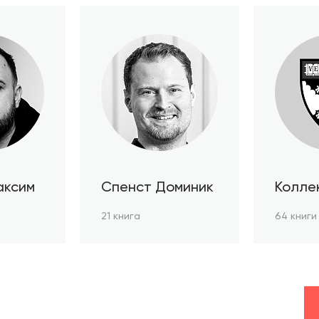
аксим
Спенст Доминик
Колле
автор
21 книга
64 книги