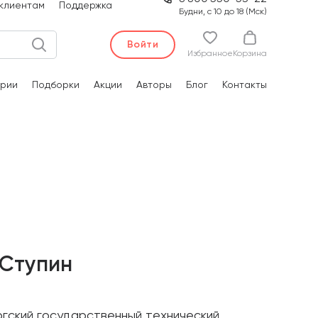
клиентам
Поддержка
Будни, с 10 до 18 (Мск)
Войти
Избранное
Корзина
рии
Подборки
Акции
Авторы
Блог
Контакты
 Ступин
гский государственный технический