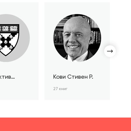
ктив
Кови Стивен Р.
С
ов HBR
Л
27 книг
3 к