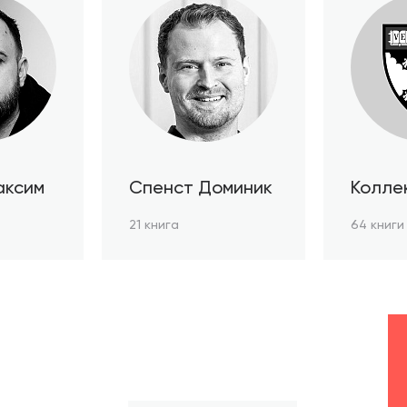
аксим
Спенст Доминик
Колле
автор
21 книга
64 книги