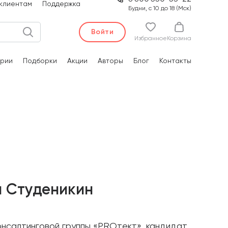
клиентам
Поддержка
Будни, с 10 до 18 (Мск)
Войти
Избранное
Корзина
рии
Подборки
Акции
Авторы
Блог
Контакты
й Студеникин
онсалтинговой группы «PRОтект», кандидат