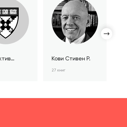
ктив
Кови Стивен Р.
С
ов HBR
Л
27 книг
3 к