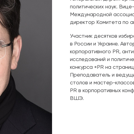
политических наук. Вице
Международной ассоциац
директор Комитета по а
Участник десятков избир
в России и Украине. Авт
корпоративного PR, анти
исследований и политич
конкурса «PR на страниц
Преподаватель и ведущи
столов и мастер-классов
PR в корпоративных конф
ВШЭ.