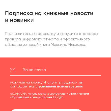
Подписка на книжные новости
и новинки
Подпишитесь на рассылку и получите в подарок
правила цифрового этикета и эффективного
общения из новой книги Максима Ильяхова.
Нажимая на кнопку «Получить подарок», вы
соглашаетесь с
условиями использования
.
reCAPTCHA используется в соответствии с
Политиками
и
Правилами использования
Google.