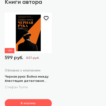
Книги автора
-28%
599 руб.
837 руб.
Обложка с клапанами
Черная рука: Война между
блестящим детективом
и самым смертоносным
Стефан Толти
тайным обществом
в истории Америки
В корзину