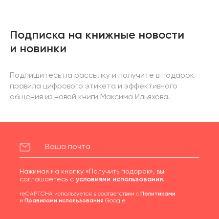
Подписка на книжные новости
и новинки
Подпишитесь на рассылку и получите в подарок
правила цифрового этикета и эффективного
общения из новой книги Максима Ильяхова.
Нажимая на кнопку «Получить подарок», вы
соглашаетесь с
условиями использования
.
reCAPTCHA используется в соответствии с
Политиками
и
Правилами использования
Google.