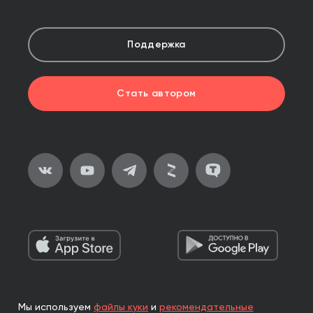
Поддержка
Стать автором
Мы используем
файлы куки
и
рекомендательные
2026, ООО «Альпина Паблишер»