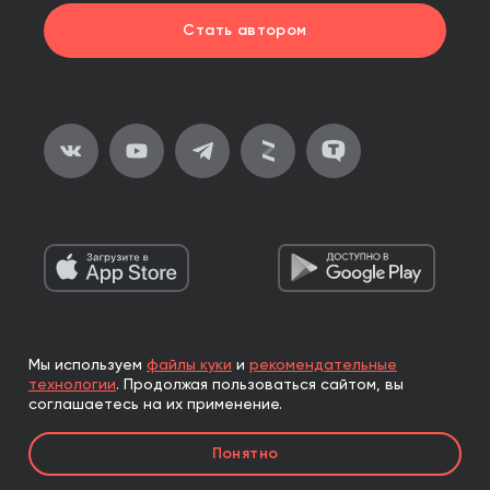
Стать автором
Мы используем
файлы куки
и
рекомендательные
2026, ООО «Альпина Паблишер»
технологии
.
Продолжая пользоваться сайтом, вы
Все права защищены
соглашаетесь на их применение.
Книги реализуются ООО «Альпина Паблишер»
Понятно
по договору комиссии с ООО «Альпина нон-фикшн»,
по договору комиссии с ООО «Альпина ПРО».