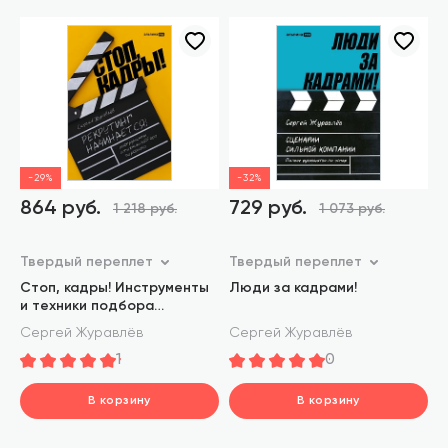
-29%
-32%
864 руб.
729 руб.
1 218 руб.
1 073 руб.
Твердый переплет
Твердый переплет
Стоп, кадры! Инструменты
Люди за кадрами!
и техники подбора
персонала
Сергей Журавлёв
Сергей Журавлёв
1
0
В корзину
В корзину
шт.
шт.
В корзине
В корзине