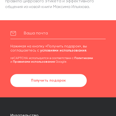
правила цифрового этикета и эффективного
общения из новой книги Максима Ильяхова.
Нажимая на кнопку «Получить подарок», вы
соглашаетесь с
условиями использования
.
reCAPTCHA используется в соответствии с
Политиками
и
Правилами использования
Google.
Получить подарок
Издательство