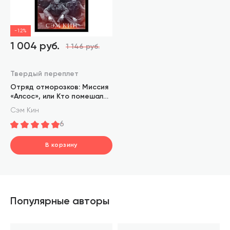
-12%
1 004 руб.
1 146 руб.
Твердый переплет
Отряд отморозков: Миссия
«Алсос», или Кто помешал
нацистам создать атомную
Сэм Кин
бомбу
6
В корзину
шт.
В корзине
Популярные авторы