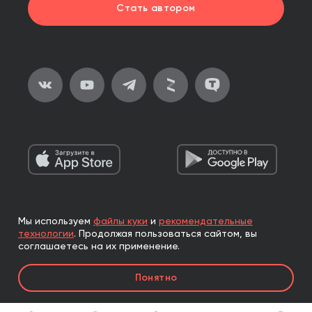
Стать автором
Мы используем
файлы куки
и
рекомендательные
2026, ООО «Альпина Паблишер»
технологии
.
Продолжая пользоваться сайтом, вы
Все права защищены
соглашаетесь на их применение.
Книги реализуются ООО «Альпина Паблишер»
Понятно
по договору комиссии с ООО «Альпина нон-фикшн»,
по договору комиссии с ООО «Альпина ПРО».