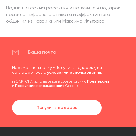
Подпишитесь на рассылку и получите в подарок
правила цифрового этикета и эффективного
общения из новой книги Максима Ильяхова.
Нажимая на кнопку «Получить подарок», вы
соглашаетесь с
условиями использования
.
reCAPTCHA используется в соответствии с
Политиками
и
Правилами использования
Google.
Получить подарок