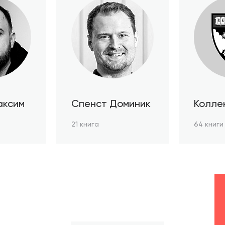
аксим
Спенст Доминик
Колле
автор
21 книга
64 книги