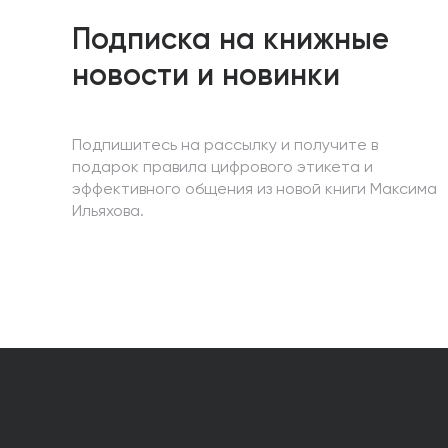
Подписка на книжные
новости и новинки
Подпишитесь на рассылку и получите в
подарок правила цифрового этикета и
эффективного общения из новой книги Максима
Ильяхова.