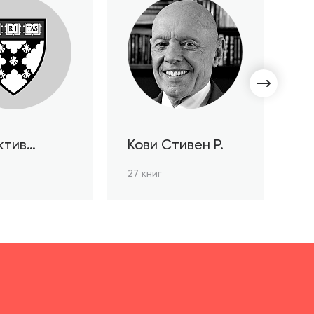
ктив
Кови Стивен Р.
С
ов HBR
Л
27 книг
3 к