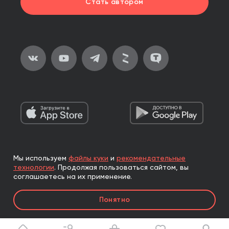
Стать автором
Мы используем
файлы куки
и
рекомендательные
2026, ООО «Альпина Паблишер»
технологии
.
Продолжая пользоваться сайтом, вы
Все права защищены
соглашаетесь на их применение.
Книги реализуются ООО «Альпина Паблишер»
Понятно
по договору комиссии с ООО «Альпина нон-фикшн»,
по договору комиссии с ООО «Альпина ПРО».