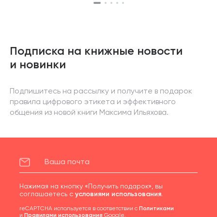
Подписка на книжные новости
и новинки
Подпишитесь на рассылку и получите в подарок
правила цифрового этикета и эффективного
общения из новой книги Максима Ильяхова.
Нажимая на кнопку «Получить подарок», вы
соглашаетесь с
условиями использования
.
reCAPTCHA используется в соответствии с
Политиками
и
Правилами использования
Google.