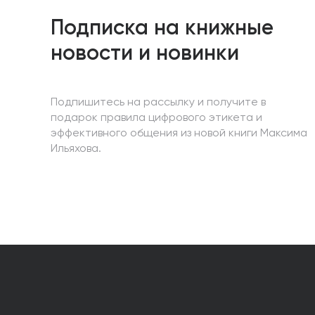
Подписка на книжные
новости и новинки
Подпишитесь на рассылку и получите в
подарок правила цифрового этикета и
эффективного общения из новой книги Максима
Ильяхова.