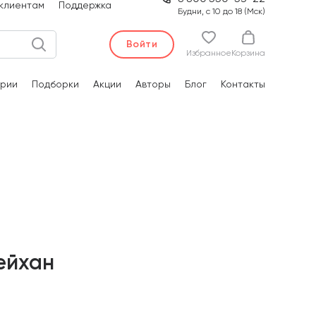
клиентам
Поддержка
Будни, с 10 до 18 (Мск)
Войти
Избранное
Корзина
рии
Подборки
Акции
Авторы
Блог
Контакты
ейхан