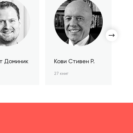
т Доминик
Кови Стивен Р.
С
Л
27 книг
3 к