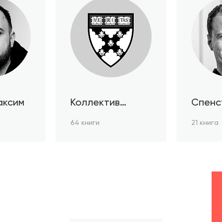
аксим
Коллектив
Спенс
авторов HBR
64 книги
21 книга