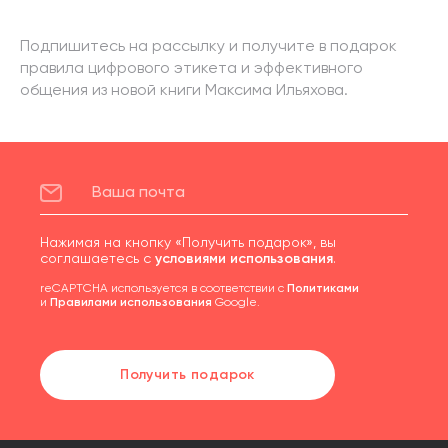
Подпишитесь на рассылку и получите в подарок
правила цифрового этикета и эффективного
общения из новой книги Максима Ильяхова.
Нажимая на кнопку «Получить подарок», вы
соглашаетесь с
условиями использования
.
reCAPTCHA используется в соответствии с
Политиками
и
Правилами использования
Google.
Получить подарок