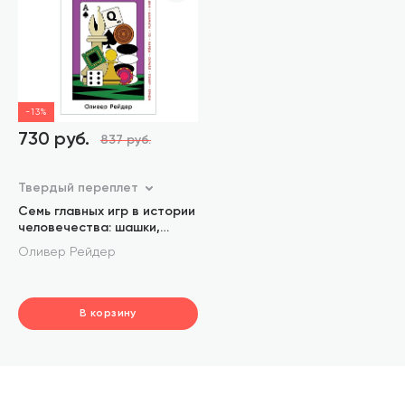
-13%
730 руб.
837 руб.
Твердый переплет
Семь главных игр в истории
человечества: шашки,
шахматы, го, нарды,
Оливер Рейдер
скрабл, покер, бридж
В корзину
шт.
В корзине